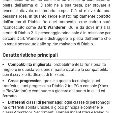
pietra dell’anima di Diablo nella sua testa, per provare a
tenere il diavolo nel proprio corpo. Ciò si è rivelata una
pessima idea, in quanto l’eroe è stato rapidamente corrotto
dall’anima di Diablo. Da quel momento l’eroe caduto sarà
riconosciuto come
Dark Wanderer
. Qui è da dove inizia la
storia di Diablo 2. Il personaggio principale è in missione per
cercare Dark Wanderer e distruggere la pietra dell’anima che
lo rende posseduto dallo spirito malvagio di Diablo.
Caratteristiche principali
Compatibilità migliorata
: probabilmente la funzionalità
migliore in questa versione rimasterizzata è la compatibilità
con il servizio Battle.net di Blizzard.
Cross-progression
: grazie a questa tecnologia, puoi
trasferire i tuoi progressi su Diablo 2 tra PC o console (Xbox
e PlayStation) e continuare a giocare dal punto in cui ti eri
fermato.
Differenti classi di personaggi
: ogni classe di personaggi
ha differenti abilità uniche. Il gioco principale contiene le
classi Amazzoni, Negromanti, Barbari Incantatrici e Paladini,