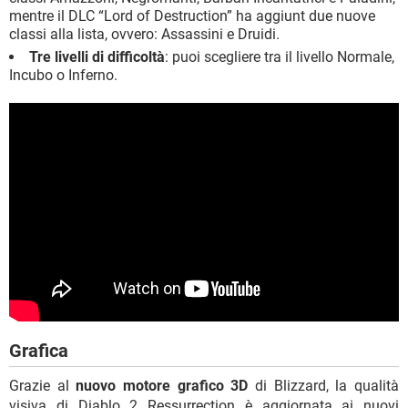
mentre il DLC “Lord of Destruction” ha aggiunt due nuove
classi alla lista, ovvero: Assassini e Druidi.
Tre livelli di difficoltà
: puoi scegliere tra il livello Normale,
Incubo o Inferno.
Grafica
Grazie al
nuovo motore grafico 3D
di Blizzard, la qualità
visiva di Diablo 2 Ressurrection è aggiornata ai nuovi