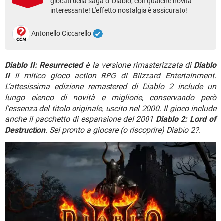
giocati della saga di Diablo, con qualche novità
TIKTOK
FACEBOOK
interessante! L'effetto nostalgia è assicurato!
HARDWARE
Antonello Ciccarello
Diablo II: Resurrected
è la versione rimasterizzata di
Diablo
II
il mitico gioco action RPG di Blizzard Entertainment.
L’attesissima edizione remastered di Diablo 2 include un
lungo elenco di novità e migliorie, conservando però
l'essenza del titolo originale, uscito nel 2000. Il gioco include
anche il pacchetto di espansione del 2001
Diablo 2: Lord of
Destruction
. Sei pronto a giocare (o riscoprire) Diablo 2?
.