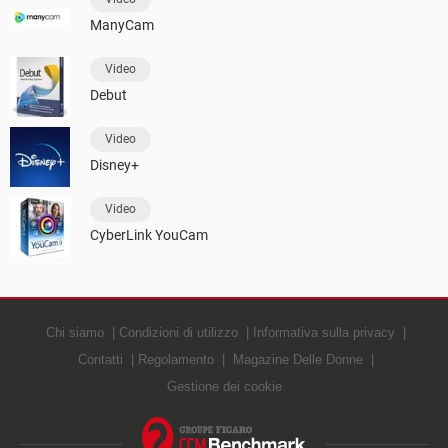
ManyCam
Video
Debut
Video
Disney+
Video
CyberLink YouCam
Chi siamo
Condizioni di utilizzo
Informativa sulla privacy
Contatti
Regolamento
Magazine Delle Donne
Gestione dei cookie