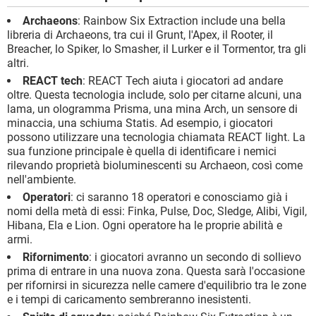
Archaeons
: Rainbow Six Extraction include una bella
libreria di Archaeons, tra cui il Grunt, l'Apex, il Rooter, il
Breacher, lo Spiker, lo Smasher, il Lurker e il Tormentor, tra gli
altri.
REACT tech
: REACT Tech aiuta i giocatori ad andare
oltre. Questa tecnologia include, solo per citarne alcuni, una
lama, un ologramma Prisma, una mina Arch, un sensore di
minaccia, una schiuma Statis. Ad esempio, i giocatori
possono utilizzare una tecnologia chiamata REACT light. La
sua funzione principale è quella di identificare i nemici
rilevando proprietà bioluminescenti su Archaeon, così come
nell'ambiente.
Operatori
: ci saranno 18 operatori e conosciamo già i
nomi della metà di essi: Finka, Pulse, Doc, Sledge, Alibi, Vigil,
Hibana, Ela e Lion. Ogni operatore ha le proprie abilità e
armi.
Rifornimento
: i giocatori avranno un secondo di sollievo
prima di entrare in una nuova zona. Questa sarà l'occasione
per rifornirsi in sicurezza nelle camere d'equilibrio tra le zone
e i tempi di caricamento sembreranno inesistenti.