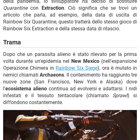
della pandemia, lo sviluppatore ha deciso di sostituire
Quarantine
con
Extraction
. Ciò significa che se trovi un
articolo che parla, ad esempio, della data di uscita di
Rainbow Six Quarantine, questo tratterà dello stesso gioco di
Rainbow Six Extraction e della stessa data di rilascio.
Trama
Dopo che un parassita alieno è stato rilevato per la prima
volta durante un'epidemia nel
New Mexico
(nell'espansione
Operazione Chimera in
Rainbow Six Siege
), ora è mutato in
nemici chiamati
Archaeons
. Il contenimento ha raggiunto tre
nuove zone (San Francisco, New York e Alaska) dove
l'
ecosistema alieno
continua ad evolversi e adattarsi. I nidi
infestati e il tessuto tentacolare (chiamato
Sprawl
) si
diffondono costantemente.