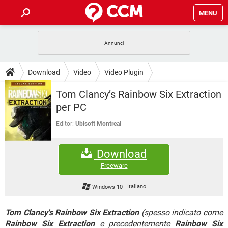
MENU
HOME
COVID-19
GAMING
GUIDE
Download
Video
Video Plugin
INTRATTENIMENTO
ANDROID
COVID-19
GAMING
DOWNLOAD
Tom Clancy’s Rainbow Six Extraction
iOS
WINDOWS 10
INTRATTENIMENTO
ANDROID
per PC
INSTAGRAM
COVID-19
WHATSAPP
GAMING
FORUM
iOS
WINDOWS 10
Editor:
Ubisoft Montreal
TIKTOK
INTRATTENIMENTO
FACEBOOK
ANDROID
INSTAGRAM
COVID-19
WHATSAPP
GAMING
GLOSSARIO
HARDWARE
iOS
WINDOWS 10
Download
TIKTOK
INTRATTENIMENTO
FACEBOOK
ANDROID
INSTAGRAM
COVID-19
WHATSAPP
GAMING
Freeware
HARDWARE
iOS
WINDOWS 10
TIKTOK
INTRATTENIMENTO
FACEBOOK
ANDROID
Windows 10
-
Italiano
INSTAGRAM
WHATSAPP
HARDWARE
iOS
WINDOWS 10
TIKTOK
FACEBOOK
Tom Clancy's Rainbow Six Extraction
(spesso indicato come
INSTAGRAM
WHATSAPP
Rainbow Six Extraction
HARDWARE
e precedentemente
Rainbow Six