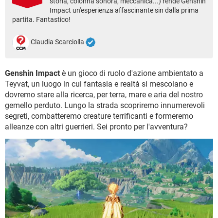
storia, colonna sonora, meccanica...) rende Genshin
TIKTOK
FACEBOOK
Impact un'esperienza affascinante sin dalla prima
partita. Fantastico!
HARDWARE
Claudia Scarciolla
Genshin Impact
è un gioco di ruolo d'azione ambientato a
Teyvat, un luogo in cui fantasia e realtà si mescolano e
dovremo stare alla ricerca, per terra, mare e aria del nostro
gemello perduto. Lungo la strada scopriremo innumerevoli
segreti, combatteremo creature terrificanti e formeremo
alleanze con altri guerrieri. Sei pronto per l'avventura?