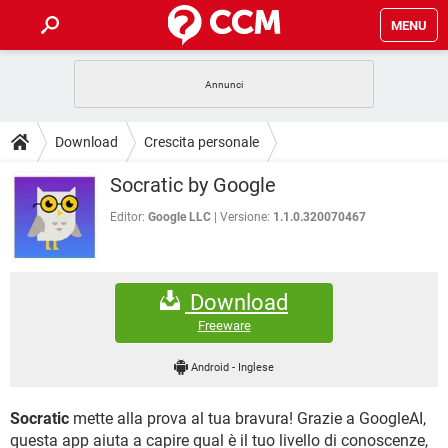
MENU
HOME
COVID-19
GAMING
GUIDE
Download
Crescita personale
INTRATTENIMENTO
ANDROID
COVID-19
GAMING
DOWNLOAD
Socratic by Google
iOS
WINDOWS 10
INTRATTENIMENTO
ANDROID
INSTAGRAM
COVID-19
WHATSAPP
GAMING
Editor:
Google LLC
Versione:
1.1.0.320070467
FORUM
iOS
WINDOWS 10
TIKTOK
INTRATTENIMENTO
FACEBOOK
ANDROID
INSTAGRAM
COVID-19
WHATSAPP
GAMING
GLOSSARIO
HARDWARE
iOS
WINDOWS 10
Download
TIKTOK
INTRATTENIMENTO
FACEBOOK
ANDROID
INSTAGRAM
COVID-19
WHATSAPP
GAMING
Freeware
HARDWARE
iOS
WINDOWS 10
TIKTOK
INTRATTENIMENTO
FACEBOOK
ANDROID
Android
-
Inglese
INSTAGRAM
WHATSAPP
HARDWARE
iOS
WINDOWS 10
TIKTOK
FACEBOOK
Socratic
mette alla prova al tua bravura! Grazie a GoogleAI,
INSTAGRAM
WHATSAPP
HARDWARE
questa app aiuta a capire qual è il tuo livello di conoscenze,