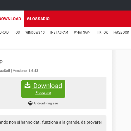
DOWNLOAD
GLOSSARIO
DROID
iOS
WINDOWS 10
INSTAGRAM
WHATSAPP
TIKTOK
FACEBOOK
p
auSoft
Versione:
1.6.43
Download
Freeware
Android
-
Inglese
ando non si hanno dati, funziona alla grande, da provare!