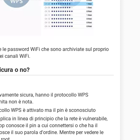
e le password WiFi che sono archiviate sul proprio
i canali WiFi.
icura o no?
tivamente sicura, hanno il protocollo WPS
nita non è nota.
ocollo WPS è attivato ma il pin è sconosciuto
ica in linea di principio che la rete è vulnerabile,
pp conosce il pin a cui connettersi o che ha il
nosce il suo parola d'ordine. Mentre per vedere le
root.