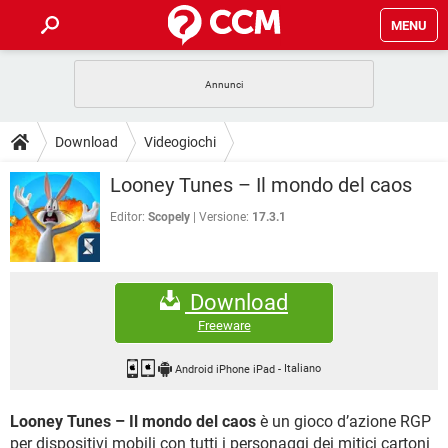
MENU
HOME
COVID-19
GAMING
GUIDE
Download
Videogiochi
INTRATTENIMENTO
ANDROID
COVID-19
GAMING
DOWNLOAD
Looney Tunes – Il mondo del caos
iOS
WINDOWS 10
INTRATTENIMENTO
ANDROID
INSTAGRAM
COVID-19
WHATSAPP
GAMING
Editor:
Scopely
Versione:
17.3.1
FORUM
iOS
WINDOWS 10
TIKTOK
INTRATTENIMENTO
FACEBOOK
ANDROID
INSTAGRAM
COVID-19
WHATSAPP
GAMING
GLOSSARIO
HARDWARE
iOS
WINDOWS 10
Download
TIKTOK
INTRATTENIMENTO
FACEBOOK
ANDROID
INSTAGRAM
COVID-19
WHATSAPP
GAMING
Freeware
HARDWARE
iOS
WINDOWS 10
TIKTOK
INTRATTENIMENTO
FACEBOOK
ANDROID
INSTAGRAM
WHATSAPP
Android iPhone iPad
-
Italiano
HARDWARE
iOS
WINDOWS 10
TIKTOK
FACEBOOK
Looney Tunes – Il mondo del caos
è un gioco d’azione RGP
INSTAGRAM
WHATSAPP
HARDWARE
per dispositivi mobili con tutti i personaggi dei mitici cartoni