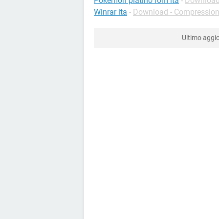
Pokemon platino rom ita
-
Download 
Winrar ita
-
Download - Compression
Ultimo agg