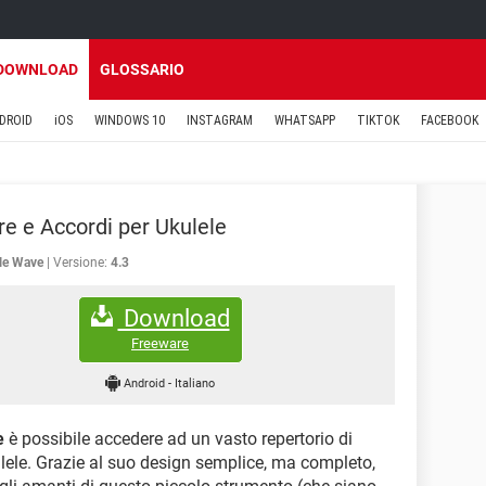
DOWNLOAD
GLOSSARIO
DROID
iOS
WINDOWS 10
INSTAGRAM
WHATSAPP
TIKTOK
FACEBOOK
re e Accordi per Ukulele
le Wave
Versione:
4.3
Download
Freeware
Android
-
Italiano
e
è possibile accedere ad un vasto repertorio di
kulele. Grazie al suo design semplice, ma completo,