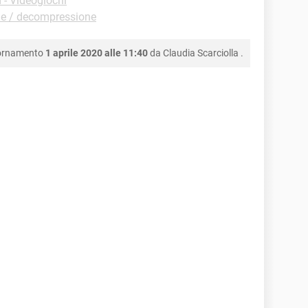
- Videogiochi
e / decompressione
iornamento
1 aprile 2020 alle 11:40
da
Claudia Scarciolla
.