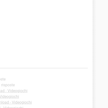
oste
i risposte
ad - Videogiochi
Videogiochi
load - Videogiochi