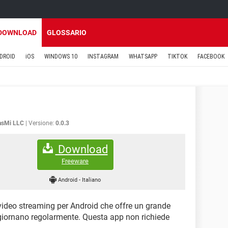
DOWNLOAD
GLOSSARIO
DROID
iOS
WINDOWS 10
INSTAGRAM
WHATSAPP
TIKTOK
FACEBOOK
asMi LLC
Versione:
0.0.3
Download
Freeware
Android
-
Italiano
video streaming per Android che offre un grande
ggiornano regolarmente. Questa app non richiede