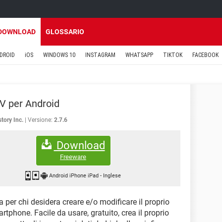
DOWNLOAD
GLOSSARIO
DROID
iOS
WINDOWS 10
INSTAGRAM
WHATSAPP
TIKTOK
FACEBOOK
V per Android
tory Inc.
Versione:
2.7.6
Download
Freeware
Android iPhone iPad
-
Inglese
 per chi desidera creare e/o modificare il proprio
tphone. Facile da usare, gratuito, crea il proprio