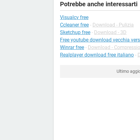
Potrebbe anche interessarti
Visualcv free
Ccleaner free
-
Download - Pulizia
Sketchup free
-
Download - 3D
Free youtube download vecchia vers
Winrar free
-
Download - Compressio
Realplayer download free italiano
-
D
Ultimo agg