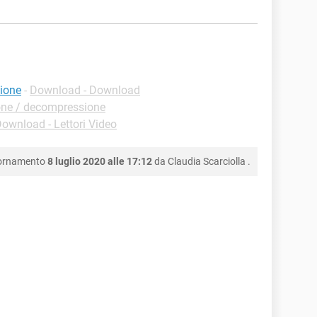
ione
-
Download - Download
ne / decompressione
ownload - Lettori Video
iornamento
8 luglio 2020 alle 17:12
da
Claudia Scarciolla
.