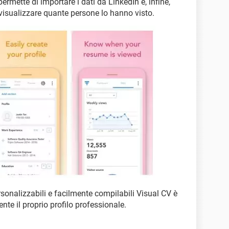
mette di importare i dati da LinkedIn e, infine,
visualizzare quante persone lo hanno visto.
sonalizzabili e facilmente compilabili Visual CV è
te il proprio profilo professionale.