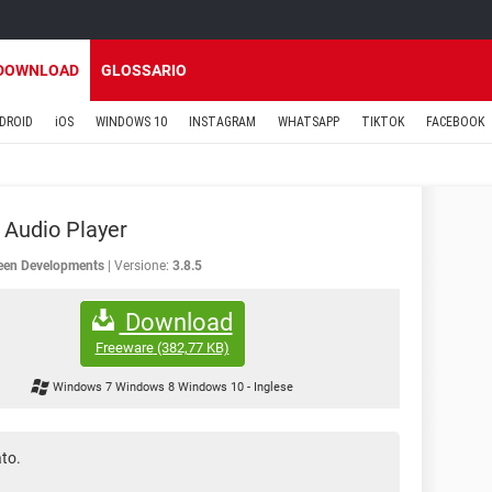
DOWNLOAD
GLOSSARIO
DROID
iOS
WINDOWS 10
INSTAGRAM
WHATSAPP
TIKTOK
FACEBOOK
Audio Player
een Developments
Versione:
3.8.5
Download
Freeware
(382,77 KB)
Windows 7 Windows 8 Windows 10
-
Inglese
ato.