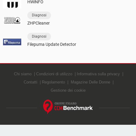
HWiNFO
Diagnosi
ZHPCleaner
Diagnosi
Filepuma Update Detector
Chi siamo
Condizioni di utilizzo
Informativa sulla privacy
Contatti
Regolamento
Magazine Delle Donne
Gestione dei cookie