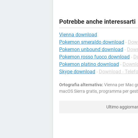
Potrebbe anche interessarti
Vienna download
Pokemon smeraldo download
-
Down
Pokemon unbound download
-
Down
Pokemon rosso fuoco download
-
D
Pokemon platino download
-
Downlo
Skype download
-
Download - Telefo
Ortografia alternativa:
Vienna per Mac gr
macOS Sierra gratis, programma per gest
Ultimo aggiorn