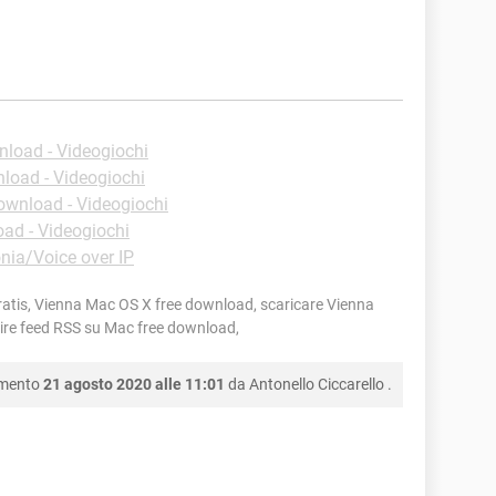
load - Videogiochi
load - Videogiochi
ownload - Videogiochi
ad - Videogiochi
nia/Voice over IP
atis, Vienna Mac OS X free download, scaricare Vienna
ire feed RSS su Mac free download,
amento
21 agosto 2020 alle 11:01
da
Antonello Ciccarello
.