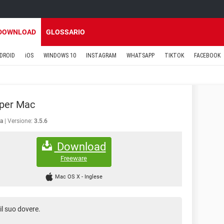
DOWNLOAD
GLOSSARIO
DROID
iOS
WINDOWS 10
INSTAGRAM
WHATSAPP
TIKTOK
FACEBOOK
 per Mac
a
Versione:
3.5.6
Download
Freeware
Mac OS X
-
Inglese
il suo dovere.