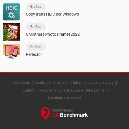
Grafica
CopyTrans HEIC per Windows
Grafica
Christmas Photo Frames2022
Grafica
Reflector
Chi siamo
Condizioni di utilizzo
Informativa sulla privacy
Contatti
Regolamento
Magazine Delle Donne
Gestione dei cookie