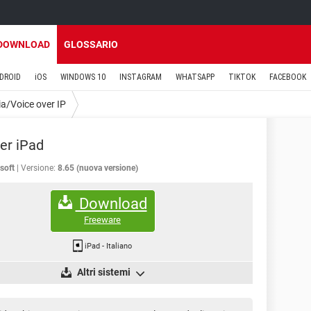
DOWNLOAD
GLOSSARIO
DROID
iOS
WINDOWS 10
INSTAGRAM
WHATSAPP
TIKTOK
FACEBOOK
ia/Voice over IP
er iPad
soft
Versione:
8.65 (nuova versione)
Download
Freeware
iPad
-
Italiano
Altri sistemi