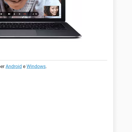
per
Android
e
Windows
.