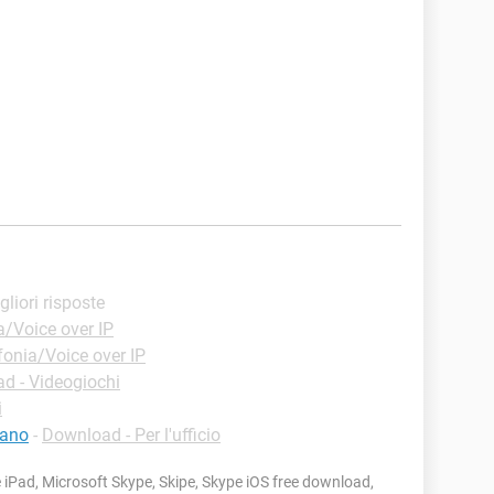
gliori risposte
a/Voice over IP
fonia/Voice over IP
d - Videogiochi
i
iano
-
Download - Per l'ufficio
iPad, Microsoft Skype, Skipe, Skype iOS free download,