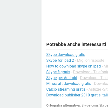
Potrebbe anche interessarti
Skype download gratis
Skype for ipad 2
- Migliori risposte
How to download skype on ipad
- Mi
Skype è gratis
-
Download - Telefoni
Skype per Android
-
Download - Tele
Minecraft download gratis
-
Downloa
Calcio streaming gratis
-
Astuzie -Sit
Download publisher 2010 gratis ital
Ortografia alternativa:
Skype.com, Skype 