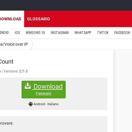
DOWNLOAD
GLOSSARIO
DROID
iOS
WINDOWS 10
INSTAGRAM
WHATSAPP
TIKTOK
FACEBOOK
ia/Voice over IP
Count
o
Versione:
2.7-2
Download
Freeware
Android
-
Italiano
provare.