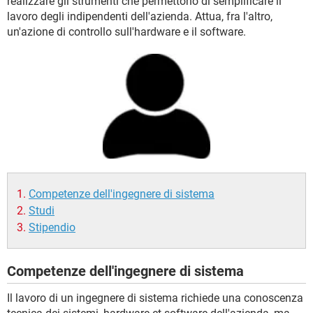
realizzare gli strumenti che permettono di semplificare il
TIKTOK
FACEBOOK
lavoro degli indipendenti dell'azienda. Attua, fra l'altro,
HARDWARE
un'azione di controllo sull'hardware e il software.
Competenze dell'ingegnere di sistema
Studi
Stipendio
Competenze dell'ingegnere di sistema
Il lavoro di un ingegnere di sistema richiede una conoscenza