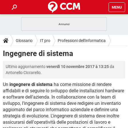
MENU
HOME
COVID-19
GAMING
GUIDE
Glossario
IT pro
Professioni dell'informatica
INTRATTENIMENTO
ANDROID
COVID-19
GAMING
DOWNLOAD
Ingegnere di sistema
iOS
WINDOWS 10
INTRATTENIMENTO
ANDROID
INSTAGRAM
COVID-19
WHATSAPP
GAMING
FORUM
Ultimo aggiornamento
venerdì 10 novembre 2017 à 13:25
da
iOS
WINDOWS 10
TIKTOK
INTRATTENIMENTO
FACEBOOK
ANDROID
Antonello Ciccarello.
INSTAGRAM
COVID-19
WHATSAPP
GAMING
GLOSSARIO
HARDWARE
iOS
WINDOWS 10
Un
ingegnere di sistema
ha come missione di rendere
TIKTOK
INTRATTENIMENTO
FACEBOOK
ANDROID
affidabili e di seguire lo sviluppo delle installazioni hardware
INSTAGRAM
COVID-19
WHATSAPP
GAMING
HARDWARE
iOS
WINDOWS 10
e software dell'azienda. In collaborazione con la team di
TIKTOK
INTRATTENIMENTO
FACEBOOK
ANDROID
sviluppo, l'ingegnere di sistema deve redigere un inventario
INSTAGRAM
WHATSAPP
aggiornato del parco informatico aziendale e definire una
HARDWARE
iOS
WINDOWS 10
strategia di evoluzione. L'ingegnere di sistema deve inoltre
TIKTOK
FACEBOOK
INSTAGRAM
WHATSAPP
assicurarsi dell'operatività delle postazioni di lavoro e
HARDWARE