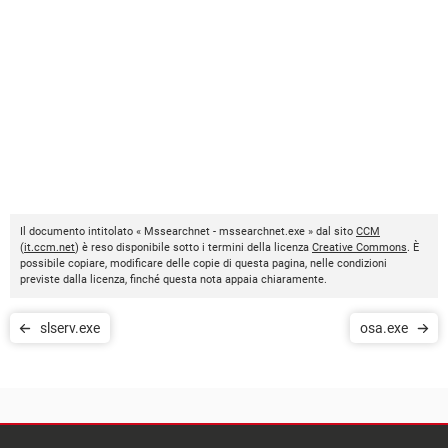
Il documento intitolato « Mssearchnet - mssearchnet.exe » dal sito
CCM
(
it.ccm.net
) è reso disponibile sotto i termini della licenza
Creative Commons
. È
possibile copiare, modificare delle copie di questa pagina, nelle condizioni
previste dalla licenza, finché questa nota appaia chiaramente.
slserv.exe
osa.exe