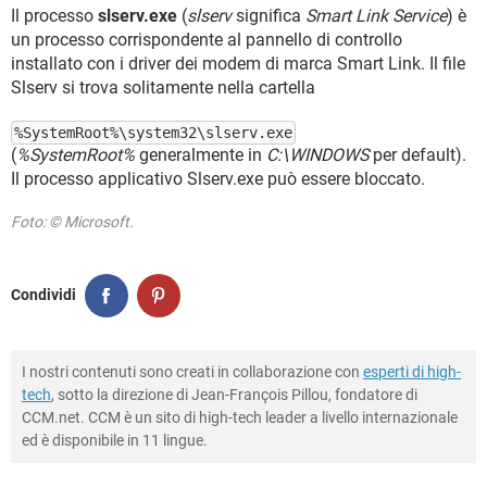
TIKTOK
FACEBOOK
Il processo
slserv.exe
(
slserv
significa
Smart Link Service
) è
un processo corrispondente al pannello di controllo
HARDWARE
installato con i driver dei modem di marca Smart Link. Il file
Slserv si trova solitamente nella cartella
%SystemRoot%\system32\slserv.exe
(
%SystemRoot%
generalmente in
C:\WINDOWS
per default).
Il processo applicativo Slserv.exe può essere bloccato.
Foto: © Microsoft.
Condividi
I nostri contenuti sono creati in collaborazione con
esperti di high-
tech
, sotto la direzione di Jean-François Pillou, fondatore di
CCM.net. CCM è un sito di high-tech leader a livello internazionale
ed è disponibile in 11 lingue.