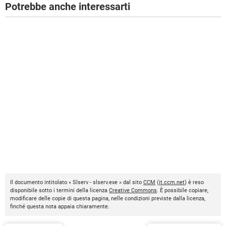
Potrebbe anche interessarti
Il documento intitolato « Slserv - slserv.exe » dal sito
CCM
(
it.ccm.net
) è reso
disponibile sotto i termini della licenza
Creative Commons
. È possibile copiare,
modificare delle copie di questa pagina, nelle condizioni previste dalla licenza,
finché questa nota appaia chiaramente.