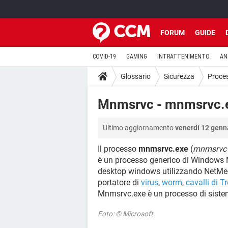
FORUM
GUIDE
COVID-19
GAMING
INTRATTENIMENTO
AN
Glossario
Sicurezza
Proce
Mnmsrvc - mnmsrvc.
Ultimo aggiornamento
venerdì 12 genn
Il processo
mnmsrvc.exe
(
mnmsrvc
è un processo generico di Windows 
desktop windows utilizzando NetMee
portatore di
virus
,
worm
,
cavalli di T
Mnmsrvc.exe è un processo di siste
Foto: © Microsoft.