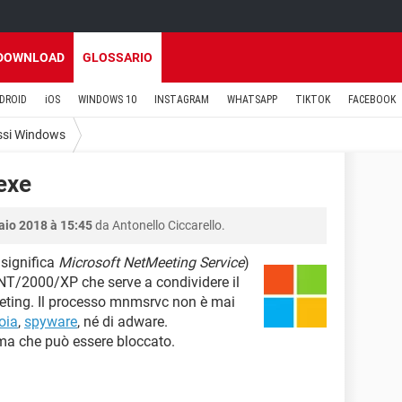
DOWNLOAD
GLOSSARIO
DROID
iOS
WINDOWS 10
INSTAGRAM
WHATSAPP
TIKTOK
FACEBOOK
ssi Windows
exe
aio 2018 à 15:45
da Antonello Ciccarello.
significa
Microsoft NetMeeting Service
)
NT/2000/XP che serve a condividere il
ting. Il processo mnmsrvc non è mai
roia
,
spyware
, né di adware.
ma che può essere bloccato.