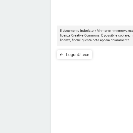
Il documento intitolato « Mnmsrvc - mnmsrvc.exe
licenza
Creative Commons
. È possibile copiare, 
licenza, finché questa nota appaia chiaramente.
LogonUI.exe