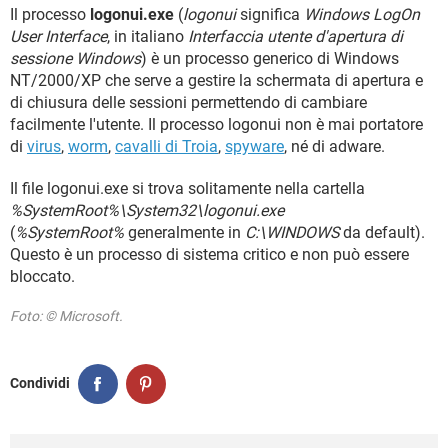
TIKTOK
FACEBOOK
Il processo
logonui.exe
(
logonui
significa
Windows LogOn
User Interface
, in italiano
Interfaccia utente d'apertura di
HARDWARE
sessione Windows
) è un processo generico di Windows
NT/2000/XP che serve a gestire la schermata di apertura e
di chiusura delle sessioni permettendo di cambiare
facilmente l'utente. Il processo logonui non è mai portatore
di
virus
,
worm
,
cavalli di Troia
,
spyware
, né di adware.
Il file logonui.exe si trova solitamente nella cartella
%SystemRoot%\System32\logonui.exe
(
%SystemRoot%
generalmente in
C:\WINDOWS
da default).
Questo è un processo di sistema critico e non può essere
bloccato.
Foto: © Microsoft.
Condividi