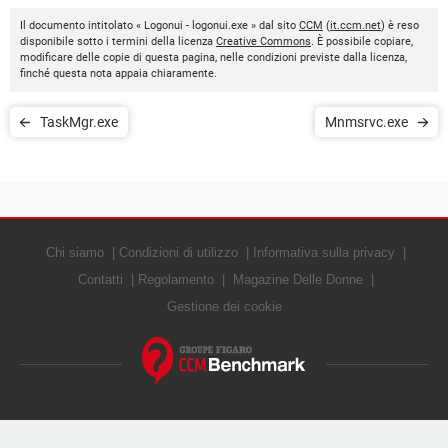
Il documento intitolato « Logonui - logonui.exe » dal sito
CCM
(
it.ccm.net
) è reso
disponibile sotto i termini della licenza
Creative Commons
. È possibile copiare,
modificare delle copie di questa pagina, nelle condizioni previste dalla licenza,
finché questa nota appaia chiaramente.
TaskMgr.exe
Mnmsrvc.exe
Chi siamo
Condizioni di utilizzo
Informativa sulla privacy
Contatti
Regolamento
Magazine Delle Donne
Gestione dei cookie