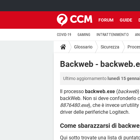
FORUM
GUIDE
COVID-19
GAMING
INTRATTENIMENTO
AN
Glossario
Sicurezza
Proce
Backweb - backweb.
Ultimo aggiornamento
lunedì 15 genna
Il processo
backweb.exe
(
backweb
)
backWeb. Non si deve confonderlo 
8876480.exe
), che è invece un'utili
driver delle periferiche Logitech.
Come sbarazzarsi di backwe
Qui sotto trovate una lista di puntato