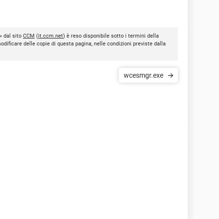
» dal sito
CCM
(
it.ccm.net
) è reso disponibile sotto i termini della
modificare delle copie di questa pagina, nelle condizioni previste dalla
wcesmgr.exe