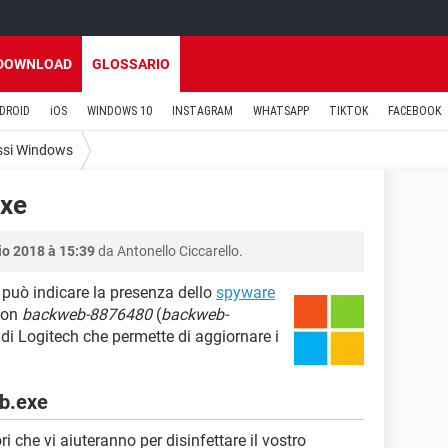
DOWNLOAD
GLOSSARIO
DROID
iOS
WINDOWS 10
INSTAGRAM
WHATSAPP
TIKTOK
FACEBOOK
ssi Windows
exe
io 2018 à 15:39
da Antonello Ciccarello.
 può indicare la presenza dello
spyware
con
backweb-8876480
(
backweb-
ty di Logitech che permette di aggiornare i
b.exe
ri che vi aiuteranno per disinfettare il vostro