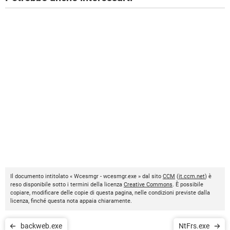
Il documento intitolato « Wcesmgr - wcesmgr.exe » dal sito
CCM
(
it.ccm.net
) è
reso disponibile sotto i termini della licenza
Creative Commons
. È possibile
copiare, modificare delle copie di questa pagina, nelle condizioni previste dalla
licenza, finché questa nota appaia chiaramente.
backweb.exe
NtFrs.exe