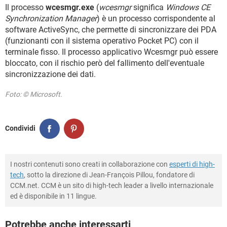
TIKTOK
FACEBOOK
Il processo
wcesmgr.exe
(
wcesmgr
significa
Windows CE
Synchronization Manager
) è un processo corrispondente al
HARDWARE
software ActiveSync, che permette di sincronizzare dei PDA
(funzionanti con il sistema operativo Pocket PC) con il
terminale fisso. Il processo applicativo Wcesmgr può essere
bloccato, con il rischio però del fallimento dell'eventuale
sincronizzazione dei dati.
Foto: © Microsoft.
Condividi
I nostri contenuti sono creati in collaborazione con
esperti di high-
tech
, sotto la direzione di Jean-François Pillou, fondatore di
CCM.net. CCM è un sito di high-tech leader a livello internazionale
ed è disponibile in 11 lingue.
Potrebbe anche interessarti