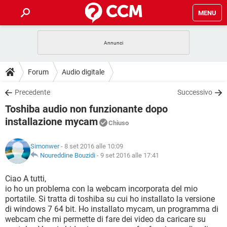
MENU
HOME
COVID-19
GAMING
GUIDE
Forum
Audio digitale
INTRATTENIMENTO
ANDROID
COVID-19
GAMING
DOWNLOAD
Precedente
Successivo
iOS
WINDOWS 10
INTRATTENIMENTO
ANDROID
Toshiba audio non funzionante dopo
INSTAGRAM
COVID-19
WHATSAPP
GAMING
FORUM
iOS
WINDOWS 10
installazione mycam
Chiuso
TIKTOK
INTRATTENIMENTO
FACEBOOK
ANDROID
INSTAGRAM
COVID-19
WHATSAPP
GAMING
GLOSSARIO
HARDWARE
iOS
WINDOWS 10
Simonwer
- 8 set 2016 alle 10:09
TIKTOK
INTRATTENIMENTO
FACEBOOK
ANDROID
Noureddine Bouzidi
-
9 set 2016 alle 17:41
INSTAGRAM
COVID-19
WHATSAPP
GAMING
HARDWARE
iOS
WINDOWS 10
Ciao A tutti,
TIKTOK
INTRATTENIMENTO
FACEBOOK
ANDROID
INSTAGRAM
WHATSAPP
io ho un problema con la webcam incorporata del mio
HARDWARE
iOS
WINDOWS 10
portatile. Si tratta di toshiba su cui ho installato la versione
TIKTOK
FACEBOOK
di windows 7 64 bit. Ho installato mycam, un programma di
INSTAGRAM
WHATSAPP
webcam che mi permette di fare dei video da caricare su
HARDWARE