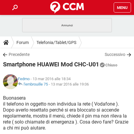
MENU
HOME
COVID-19
GAMING
GUIDE
Forum
Telefonia/Tablet/GPS
INTRATTENIMENTO
ANDROID
COVID-19
GAMING
DOWNLOAD
Precedente
Successivo
iOS
WINDOWS 10
INTRATTENIMENTO
ANDROID
Smartphone HUAWEI Mod CHC-U01
INSTAGRAM
COVID-19
WHATSAPP
GAMING
Chiuso
FORUM
iOS
WINDOWS 10
TIKTOK
INTRATTENIMENTO
FACEBOOK
ANDROID
Fedmo
- 13 mar 2016 alle 18:34
INSTAGRAM
COVID-19
WHATSAPP
GAMING
GLOSSARIO
l'embrouille 75
-
13 mar 2016 alle 19:06
HARDWARE
iOS
WINDOWS 10
TIKTOK
INTRATTENIMENTO
FACEBOOK
ANDROID
INSTAGRAM
COVID-19
WHATSAPP
GAMING
Buonasera
HARDWARE
iOS
WINDOWS 10
il telefono in oggetto non individua la rete ( Vodafone ).
TIKTOK
INTRATTENIMENTO
FACEBOOK
ANDROID
Dopo averlo resettato perché si era bloccato si accende
INSTAGRAM
WHATSAPP
regolarmente, mostra il menù, chiede il pin ma non rileva la
HARDWARE
iOS
WINDOWS 10
TIKTOK
FACEBOOK
rete ( solo chiamate di emergenza ). Cosa devo fare? Grazie
INSTAGRAM
WHATSAPP
a chi mi può aiutare.
HARDWARE