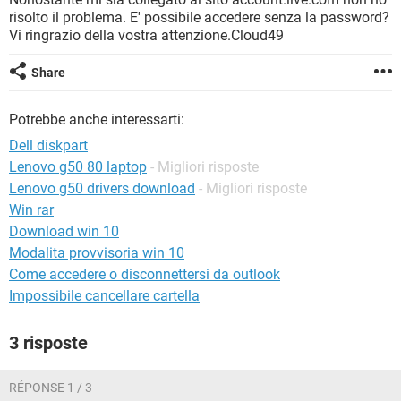
TIKTOK
FACEBOOK
risolto il problema. E' possibile accedere senza la password?
Vi ringrazio della vostra attenzione.Cloud49
HARDWARE
Share
Potrebbe anche interessarti:
Dell diskpart
Lenovo g50 80 laptop
- Migliori risposte
Lenovo g50 drivers download
- Migliori risposte
Win rar
Download win 10
Modalita provvisoria win 10
Come accedere o disconnettersi da outlook
Impossibile cancellare cartella
3 risposte
RÉPONSE 1 / 3