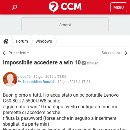
MENU
HOME
COVID-19
GAMING
GUIDE
Forum
Windows
INTRATTENIMENTO
ANDROID
COVID-19
GAMING
DOWNLOAD
Precedente
Successivo
iOS
WINDOWS 10
INTRATTENIMENTO
ANDROID
Impossibile accedere a win 10
INSTAGRAM
COVID-19
WHATSAPP
GAMING
Chiuso
FORUM
iOS
WINDOWS 10
TIKTOK
INTRATTENIMENTO
FACEBOOK
ANDROID
cloud49
- 12 gen 2016 à 11:05
INSTAGRAM
COVID-19
WHATSAPP
GAMING
GLOSSARIO
Noureddine Bouzidi
-
12 gen 2016 à 17:21
HARDWARE
iOS
WINDOWS 10
TIKTOK
INTRATTENIMENTO
FACEBOOK
ANDROID
INSTAGRAM
COVID-19
WHATSAPP
GAMING
Buon giorno a tutti. Ho acquistato un pc portatile Lenovo
HARDWARE
iOS
WINDOWS 10
G50-80 J7-5500U W8 subito
TIKTOK
INTRATTENIMENTO
FACEBOOK
ANDROID
aggiornato a win 10 ma dopo averlo configurato non mi
INSTAGRAM
WHATSAPP
permette di accedere perchè
HARDWARE
iOS
WINDOWS 10
TIKTOK
FACEBOOK
rifiuta la paswword (forse anche in seguito a inserimenti
INSTAGRAM
WHATSAPP
sbagliati da parte mia).
HARDWARE
Nonostante mi sia collegato al sito account.live.com non ho