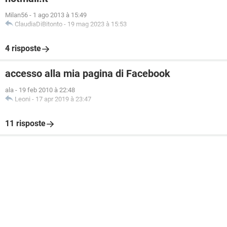
Milan56
-
1 ago 2013 à 15:49
ClaudiaDiBitonto
-
19 mag 2023 à 15:53
4 risposte
accesso alla mia pagina di Facebook
ala
-
19 feb 2010 à 22:48
Leoni
-
17 apr 2019 à 23:47
11 risposte