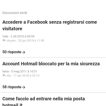
Discussioni simili
Accedere a Facebook senza registrarsi come
visitatore
Vale
-
2 ott 2010 à 09:59
dsyren
-
20 giu 2019 à 11:58
50 risposte
Account Hotmail bloccato per la mia sicurezza
liana
-
3 mag 2011 à 10:31
ela
-
17 apr 2018 à 23:13
58 risposte
Come faccio ad entrare nella mia posta
hotmail.it