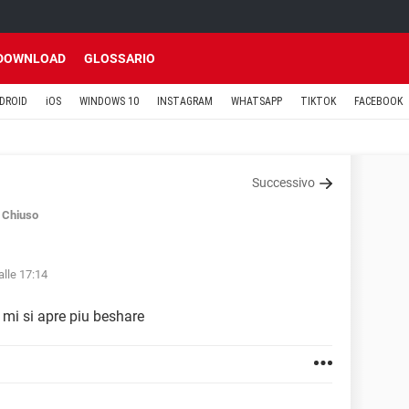
DOWNLOAD
GLOSSARIO
DROID
iOS
WINDOWS 10
INSTAGRAM
WHATSAPP
TIKTOK
FACEBOOK
Successivo
Chiuso
alle 17:14
 mi si apre piu beshare