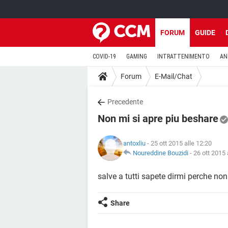
FORUM
GUIDE
COVID-19
GAMING
INTRATTENIMENTO
AN
Forum
E-Mail/Chat
Precedente
Non mi si apre piu beshare
antoxliu
- 25 ott 2015 alle 12:20
Noureddine Bouzidi
-
26 ott 2015 
salve a tutti sapete dirmi perche non
Share