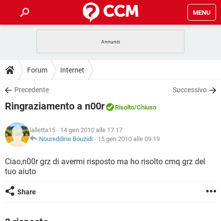
MENU
HOME
COVID-19
GAMING
GUIDE
Forum
Internet
INTRATTENIMENTO
ANDROID
COVID-19
GAMING
DOWNLOAD
Precedente
Successivo
iOS
WINDOWS 10
INTRATTENIMENTO
ANDROID
Ringraziamento a n00r
INSTAGRAM
COVID-19
WHATSAPP
GAMING
Risolto
/Chiuso
FORUM
iOS
WINDOWS 10
TIKTOK
INTRATTENIMENTO
FACEBOOK
ANDROID
lalletta15
- 14 gen 2010 alle 17:17
INSTAGRAM
COVID-19
WHATSAPP
GAMING
GLOSSARIO
Noureddine Bouzidi
-
15 gen 2010 alle 09:19
HARDWARE
iOS
WINDOWS 10
TIKTOK
INTRATTENIMENTO
FACEBOOK
ANDROID
INSTAGRAM
COVID-19
WHATSAPP
GAMING
Ciao,n00r grz di avermi risposto ma ho risolto cmq grz del
HARDWARE
iOS
WINDOWS 10
tuo aiuto
TIKTOK
INTRATTENIMENTO
FACEBOOK
ANDROID
INSTAGRAM
WHATSAPP
HARDWARE
iOS
WINDOWS 10
Share
TIKTOK
FACEBOOK
INSTAGRAM
WHATSAPP
HARDWARE