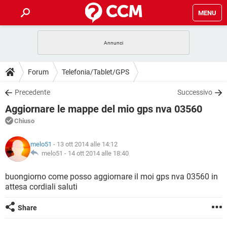
MENU
HOME
COVID-19
GAMING
GUIDE
Forum
Telefonia/Tablet/GPS
INTRATTENIMENTO
ANDROID
COVID-19
GAMING
DOWNLOAD
Precedente
Successivo
iOS
WINDOWS 10
INTRATTENIMENTO
ANDROID
Aggiornare le mappe del mio gps nva 03560
INSTAGRAM
COVID-19
WHATSAPP
GAMING
FORUM
iOS
WINDOWS 10
Chiuso
TIKTOK
INTRATTENIMENTO
FACEBOOK
ANDROID
INSTAGRAM
COVID-19
WHATSAPP
GAMING
GLOSSARIO
HARDWARE
iOS
melo51
- 13 ott 2014 alle 14:12
WINDOWS 10
TIKTOK
INTRATTENIMENTO
FACEBOOK
ANDROID
melo51 -
14 ott 2014 alle 18:40
INSTAGRAM
COVID-19
WHATSAPP
GAMING
HARDWARE
iOS
WINDOWS 10
buongiorno come posso aggiornare il moi gps nva 03560 in
TIKTOK
INTRATTENIMENTO
FACEBOOK
ANDROID
attesa cordiali saluti
INSTAGRAM
WHATSAPP
HARDWARE
iOS
WINDOWS 10
TIKTOK
FACEBOOK
Share
INSTAGRAM
WHATSAPP
HARDWARE