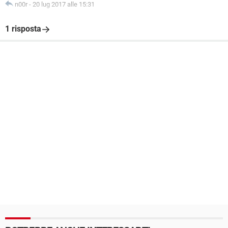
n00r
-
20 lug 2017 alle 15:31
1 risposta