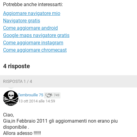
TIKTOK
FACEBOOK
Potrebbe anche interessarti:
HARDWARE
Aggiornare navigatore mio
Navigatore gratis
Come aggiornare android
Google maps navigatore gratis
Come aggiornare instagram
Come aggiornare chromecast
4 risposte
RISPOSTA 1 / 4
l'embrouille 75
749
13 ott 2014 alle 14:59
Ciao,
Gia,in Febbraio 2011 gli aggiornamenti non erano piu
disponibile .
Allora adesso !!!!!!