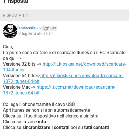
1 risposta
TIKTOK
FACEBOOK
HARDWARE
RISPOSTA 1 / 1
l'embrouille 75
749
28 lug 2014 alle 15:10
Ciao,
La prima cosa da fare e di scaricare Itunes su il PC.Scaricalo
da qui =>
Versione 32 bits =>
http://it.kioskea.net/download/scaricare-
104-itunes
Versione 64 bits=>
http://it.kioskea.net/download/scaricare-
1872-itunes-64-bit
Versione Mac=>
https://it.ccm.net/download/scaricare-
1872-itunes-64-bit
Collega l'Iphone tramite il cavo USB
Apri Itunes se non si apri automaticamente
Clicca su il tuo dispositivo nell elenco a sinistra
Clicca su la voce
info
Clicca su
sincronizzare i contatti
poi su
tutti contatti