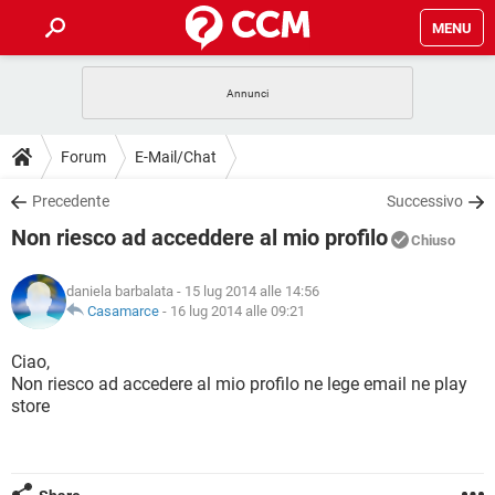
MENU
HOME
COVID-19
GAMING
GUIDE
Forum
E-Mail/Chat
INTRATTENIMENTO
ANDROID
COVID-19
GAMING
DOWNLOAD
Precedente
Successivo
iOS
WINDOWS 10
INTRATTENIMENTO
ANDROID
Non riesco ad acceddere al mio profilo
INSTAGRAM
COVID-19
WHATSAPP
GAMING
Chiuso
FORUM
iOS
WINDOWS 10
TIKTOK
INTRATTENIMENTO
FACEBOOK
ANDROID
daniela barbalata
- 15 lug 2014 alle 14:56
INSTAGRAM
COVID-19
WHATSAPP
GAMING
GLOSSARIO
Casamarce
-
16 lug 2014 alle 09:21
HARDWARE
iOS
WINDOWS 10
TIKTOK
INTRATTENIMENTO
FACEBOOK
ANDROID
INSTAGRAM
COVID-19
WHATSAPP
GAMING
Ciao,
HARDWARE
iOS
WINDOWS 10
Non riesco ad accedere al mio profilo ne lege email ne play
TIKTOK
INTRATTENIMENTO
FACEBOOK
ANDROID
store
INSTAGRAM
WHATSAPP
HARDWARE
iOS
WINDOWS 10
TIKTOK
FACEBOOK
INSTAGRAM
WHATSAPP
HARDWARE