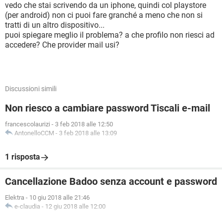
vedo che stai scrivendo da un iphone, quindi col playstore
(per android) non ci puoi fare granché a meno che non si
tratti di un altro dispositivo...
puoi spiegare meglio il problema? a che profilo non riesci ad
accedere? Che provider mail usi?
Discussioni simili
Non riesco a cambiare password Tiscali e-mail
francescolaurizi
-
3 feb 2018 alle 12:50
AntonelloCCM
-
3 feb 2018 alle 13:09
1 risposta
Cancellazione Badoo senza account e password
Elektra
-
10 giu 2018 alle 21:46
e-claudia
-
12 giu 2018 alle 12:00