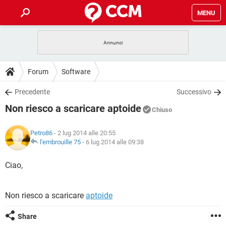
MENU
HOME
COVID-19
GAMING
GUIDE
Forum
Software
INTRATTENIMENTO
ANDROID
COVID-19
GAMING
DOWNLOAD
Precedente
Successivo
iOS
WINDOWS 10
INTRATTENIMENTO
ANDROID
Non riesco a scaricare aptoide
INSTAGRAM
COVID-19
WHATSAPP
GAMING
Chiuso
FORUM
iOS
WINDOWS 10
TIKTOK
INTRATTENIMENTO
FACEBOOK
ANDROID
Petro86
- 2 lug 2014 alle 20:55
INSTAGRAM
COVID-19
WHATSAPP
GAMING
GLOSSARIO
l'embrouille 75
-
6 lug 2014 alle 09:38
HARDWARE
iOS
WINDOWS 10
TIKTOK
INTRATTENIMENTO
FACEBOOK
ANDROID
INSTAGRAM
COVID-19
WHATSAPP
GAMING
Ciao,
HARDWARE
iOS
WINDOWS 10
TIKTOK
INTRATTENIMENTO
FACEBOOK
ANDROID
INSTAGRAM
WHATSAPP
Non riesco a scaricare
aptoide
HARDWARE
iOS
WINDOWS 10
TIKTOK
FACEBOOK
INSTAGRAM
WHATSAPP
Share
HARDWARE