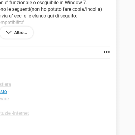
 e' funzionale o eseguibile in Window 7.
sono le seguenti(non ho potuto fare copia/incolla)
nvia a" ecc. e le elenco qui di seguito:
ompatibilita'
Altro...
)
oni
DX sull'icona e ritrovarmi pochissime posssibilita'
e.
stiera
asto
-
ho cercato di abbreviare il piu possibile e sarei
ware
isolvermi questa grana !
tuzie -Internet