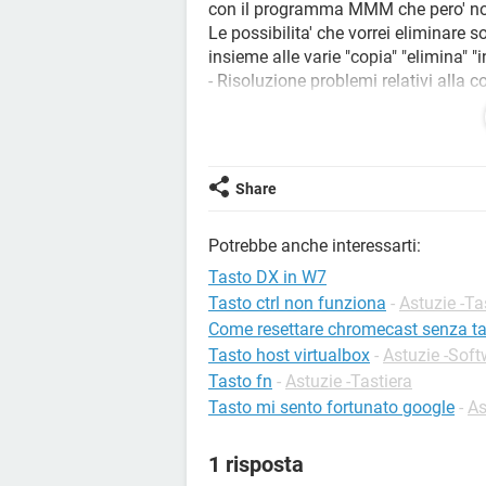
con il programma MMM che pero' non
Le possibilita' che vorrei eliminare 
insieme alle varie "copia" "elimina" "i
- Risoluzione problemi relativi alla c
- Apri percorso file
- Aggiungi al menu Start(Class Shell
- Aggiungi alla barra della applicazi
- Ripristina versioni precedenti
Share
- Esegui come amministratore
- Rimuovi dal menu Start
Potrebbe anche interessarti:
Vorrei tanto poter klikkare col tasto 
Tasto DX in W7
come accadeva con MMM della Hac
Tasto ctrl non funziona
-
Astuzie -Ta
Come resettare chromecast senza t
So di essere stato lungo e noioso ma 
Tasto host virtualbox
-
Astuzie -Soft
moltissimo grato a che riuscisse a r
Tasto fn
-
Astuzie -Tastiera
Grazie a tutti in anticipo
Tasto mi sento fortunato google
-
As
1 risposta