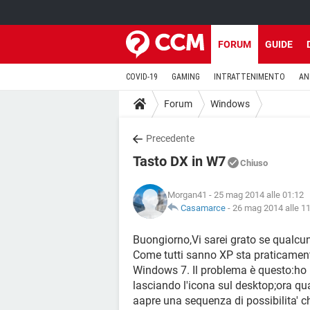
FORUM
GUIDE
COVID-19
GAMING
INTRATTENIMENTO
AN
Forum
Windows
Precedente
Tasto DX in W7
Chiuso
Morgan41
- 25 mag 2014 alle 01:12
Casamarce
-
26 mag 2014 alle 1
Buongiorno,Vi sarei grato se qualcun
Come tutti sanno XP sta praticamen
Windows 7. Il problema è questo:ho 
lasciando l'icona sul desktop;ora qu
aapre una sequenza di possibilita' ch