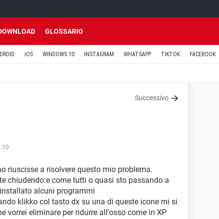
DOWNLOAD
GLOSSARIO
DROID
iOS
WINDOWS 10
INSTAGRAM
WHATSAPP
TIKTOK
FACEBOOK
Successivo
1:10
o riuscisse a risolvere questo mio problema.
te chiudendo:e come tutti o quasi sto passando a
installato alcuni programmi
ando klikko col tasto dx su una di queste icone mi si
e vorrei eliminare per ridurre all'osso come in XP