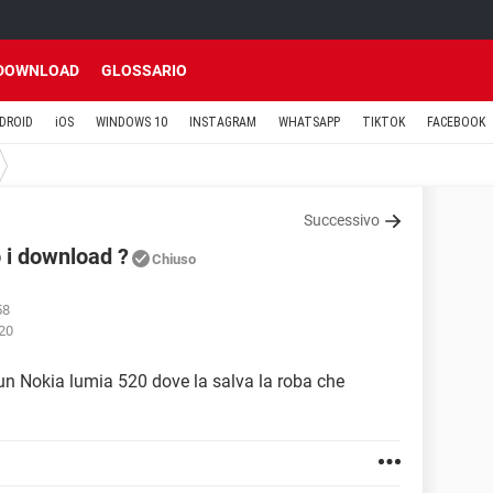
DOWNLOAD
GLOSSARIO
DROID
iOS
WINDOWS 10
INSTAGRAM
WHATSAPP
TIKTOK
FACEBOOK
Successivo
 i download ?
Chiuso
58
:20
 un Nokia lumia 520 dove la salva la roba che