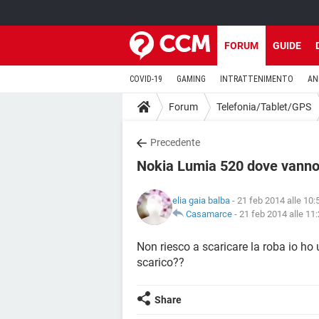
FORUM
GUIDE
COVID-19
GAMING
INTRATTENIMENTO
AN
Forum
Telefonia/Tablet/GPS
Precedente
Nokia Lumia 520 dove vanno
elia gaia balba
- 21 feb 2014 alle 10:
Casamarce
-
21 feb 2014 alle 11
Non riesco a scaricare la roba io ho
scarico??
Share