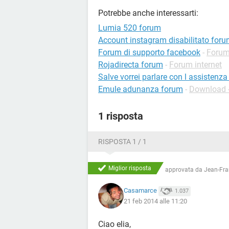
Potrebbe anche interessarti:
Lumia 520 forum
Account instagram disabilitato for
Forum di supporto facebook
-
Forum
Rojadirecta forum
-
Forum internet
Salve vorrei parlare con l assistenz
Emule adunanza forum
-
Download -
1 risposta
RISPOSTA 1 / 1
Miglior risposta
approvata da
Jean-Fra
Casamarce
1.037
21 feb 2014 alle 11:20
Ciao elia,