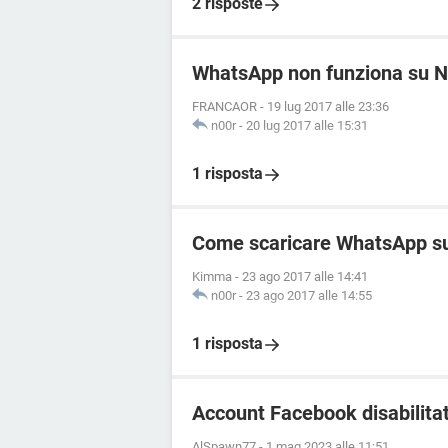
2 risposte
WhatsApp non funziona su N
FRANCAOR
-
19 lug 2017 alle 23:36
n00r
-
20 lug 2017 alle 15:31
1 risposta
Come scaricare WhatsApp s
Kimma
-
23 ago 2017 alle 14:41
n00r
-
23 ago 2017 alle 14:55
1 risposta
Account Facebook disabilita
AlSpawn77
-
1 mag 2023 alle 11:51