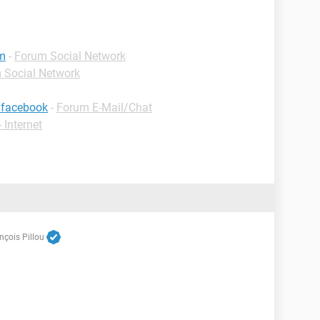
um
-
Forum Social Network
 Social Network
a facebook
-
Forum E-Mail/Chat
 Internet
nçois Pillou