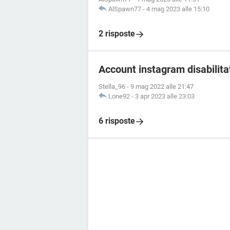
AlSpawn77
-
4 mag 2023 alle 15:10
2 risposte
Account instagram disabilita
Stella_96
-
9 mag 2022 alle 21:47
Lone92
-
3 apr 2023 alle 23:03
6 risposte