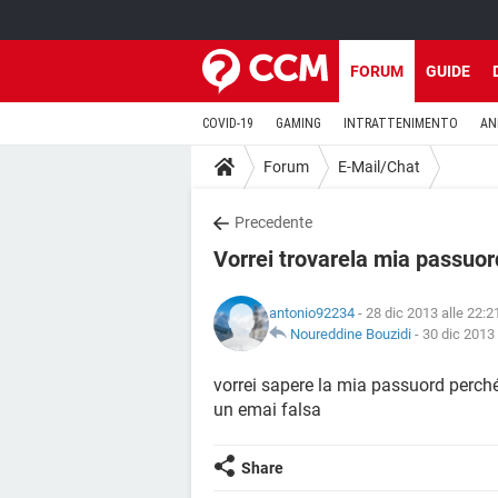
FORUM
GUIDE
COVID-19
GAMING
INTRATTENIMENTO
AN
Forum
E-Mail/Chat
Precedente
Vorrei trovarela mia passuor
antonio92234
- 28 dic 2013 alle 22:2
Noureddine Bouzidi
-
30 dic 2013 
vorrei sapere la mia passuord perch
un emai falsa
Share