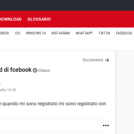
DOWNLOAD
GLOSSARIO
DROID
iOS
WINDOWS 10
INSTAGRAM
WHATSAPP
TIKTOK
FACEBOOK
Successivo
d di fcebook
Chiuso
1
alle 10:43
é quando mi sono registrato mi sono registrato con