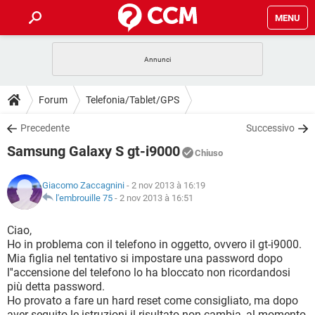
MENU
HOME
COVID-19
GAMING
GUIDE
Forum
Telefonia/Tablet/GPS
INTRATTENIMENTO
ANDROID
COVID-19
GAMING
DOWNLOAD
Precedente
Successivo
iOS
WINDOWS 10
INTRATTENIMENTO
ANDROID
Samsung Galaxy S gt-i9000
INSTAGRAM
COVID-19
WHATSAPP
GAMING
Chiuso
FORUM
iOS
WINDOWS 10
TIKTOK
INTRATTENIMENTO
FACEBOOK
ANDROID
Giacomo Zaccagnini
- 2 nov 2013 à 16:19
INSTAGRAM
COVID-19
WHATSAPP
GAMING
GLOSSARIO
l'embrouille 75
-
2 nov 2013 à 16:51
HARDWARE
iOS
WINDOWS 10
TIKTOK
INTRATTENIMENTO
FACEBOOK
ANDROID
INSTAGRAM
COVID-19
WHATSAPP
GAMING
Ciao,
HARDWARE
iOS
WINDOWS 10
Ho in problema con il telefono in oggetto, ovvero il gt-i9000.
TIKTOK
INTRATTENIMENTO
FACEBOOK
ANDROID
Mia figlia nel tentativo si impostare una password dopo
INSTAGRAM
WHATSAPP
l''accensione del telefono lo ha bloccato non ricordandosi
HARDWARE
iOS
WINDOWS 10
TIKTOK
FACEBOOK
più detta password.
INSTAGRAM
WHATSAPP
Ho provato a fare un hard reset come consigliato, ma dopo
HARDWARE
aver seguito le istruzioni il risultato non cambia, al momento