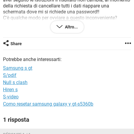
TIKTOK
FACEBOOK
della richiesta di cancellare tutti i dati riappare una
schermata dove mi si richiede una password!!
HARDWARE
C'è qualche modo per ovviare a questo inconveniente?
Grazie mille a tutti.
Altro...
Share
Potrebbe anche interessarti:
Samsung s gt
S/pdif
Null s clash
Hiren s
S-video
Como resetar samsung galaxy y gt-s5360b
1 risposta