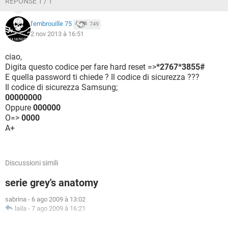
RÉPONSE 1 / 1
l'embrouille 75
749
2 nov 2013 à 16:51
ciao,
Digita questo codice per fare hard reset =>
*2767*3855#
E quella password ti chiede ? Il codice di sicurezza ???
Il codice di sicurezza Samsung;
00000000
Oppure
000000
O=>
0000
A+
Discussioni simili
serie grey's anatomy
sabrina
-
6 ago 2009 à 13:02
laila
-
7 ago 2009 à 16:21