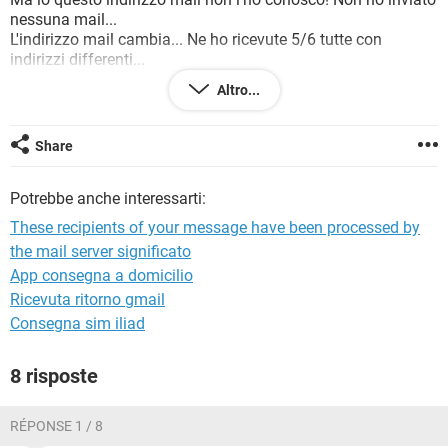
TIKTOK
FACEBOOK
nessuna mail...
L'indirizzo mail cambia... Ne ho ricevute 5/6 tutte con
HARDWARE
indirizzi differenti...
Ma com'é possibile???
Altro...
Grazie
Share
Potrebbe anche interessarti:
These recipients of your message have been processed by
the mail server significato
App consegna a domicilio
Ricevuta ritorno gmail
Consegna sim iliad
8 risposte
RÉPONSE 1 / 8