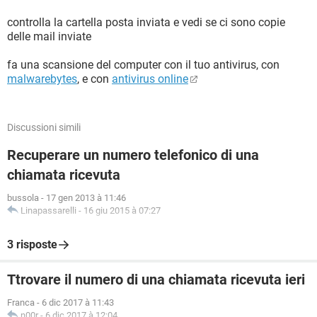
controlla la cartella posta inviata e vedi se ci sono copie
delle mail inviate
fa una scansione del computer con il tuo antivirus, con
malwarebytes
, e con
antivirus online
Discussioni simili
Recuperare un numero telefonico di una
chiamata ricevuta
bussola
-
17 gen 2013 à 11:46
Linapassarelli
-
16 giu 2015 à 07:27
3 risposte
Ttrovare il numero di una chiamata ricevuta ieri
Franca
-
6 dic 2017 à 11:43
n00r
-
6 dic 2017 à 12:04