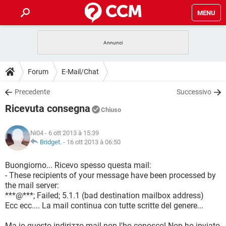
MENU
HOME
COVID-19
GAMING
GUIDE
Forum
E-Mail/Chat
INTRATTENIMENTO
ANDROID
COVID-19
GAMING
DOWNLOAD
Precedente
Successivo
iOS
WINDOWS 10
INTRATTENIMENTO
ANDROID
Ricevuta consegna
INSTAGRAM
COVID-19
WHATSAPP
GAMING
Chiuso
FORUM
iOS
WINDOWS 10
TIKTOK
INTRATTENIMENTO
FACEBOOK
ANDROID
Ni04
- 6 ott 2013 à 15:39
INSTAGRAM
COVID-19
WHATSAPP
GAMING
GLOSSARIO
Bridget.
-
16 ott 2013 à 06:50
HARDWARE
iOS
WINDOWS 10
TIKTOK
INTRATTENIMENTO
FACEBOOK
ANDROID
INSTAGRAM
COVID-19
WHATSAPP
GAMING
Buongiorno... Ricevo spesso questa mail:
HARDWARE
iOS
WINDOWS 10
- These recipients of your message have been processed by
TIKTOK
INTRATTENIMENTO
FACEBOOK
ANDROID
the mail server:
INSTAGRAM
WHATSAPP
***@***; Failed; 5.1.1 (bad destination mailbox address)
HARDWARE
iOS
WINDOWS 10
TIKTOK
FACEBOOK
Ecc ecc.... La mail continua con tutte scritte del genere...
INSTAGRAM
WHATSAPP
HARDWARE
Ma io questo indirizzo mail non l'ho conosco! Non ho inviato