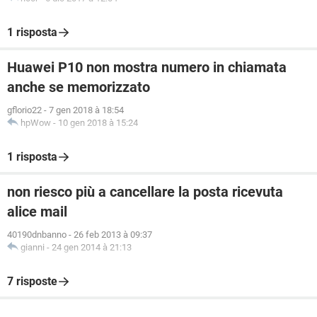
1 risposta
Huawei P10 non mostra numero in chiamata
anche se memorizzato
gflorio22
-
7 gen 2018 à 18:54
hpWow
-
10 gen 2018 à 15:24
1 risposta
non riesco più a cancellare la posta ricevuta
alice mail
40190dnbanno
-
26 feb 2013 à 09:37
gianni
-
24 gen 2014 à 21:13
7 risposte