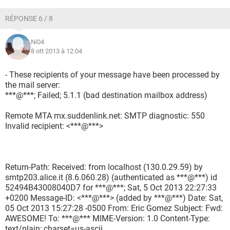
RÉPONSE 6 / 8
Ni04
8 ott 2013 à 12:04
- These recipients of your message have been processed by
the mail server:
***@***; Failed; 5.1.1 (bad destination mailbox address)
Remote MTA mx.suddenlink.net: SMTP diagnostic: 550
Invalid recipient: <***@***>
Return-Path: Received: from localhost (130.0.29.59) by
smtp203.alice.it (8.6.060.28) (authenticated as ***@***) id
52494B43008040D7 for ***@***; Sat, 5 Oct 2013 22:27:33
+0200 Message-ID: <***@***> (added by ***@***) Date: Sat,
05 Oct 2013 15:27:28 -0500 From: Eric Gomez Subject: Fwd:
AWESOME! To: ***@*** MIME-Version: 1.0 Content-Type:
text/plain; charset=us-ascii