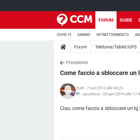
FORUM
GUIDE
COVID-19
GAMING
INTRATTENIMENTO
AN
Forum
Telefonia/Tablet/GPS
Precedente
Come faccio a sbloccare un l
matt
- 7 set 2013 alle 00:23
sjsudusui -
23 gen 2014 alle 17:
Ciao, come faccio a sbloccare un lg 