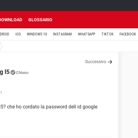
DOWNLOAD
GLOSSARIO
DROID
iOS
WINDOWS 10
INSTAGRAM
WHATSAPP
TIKTOK
FACEBOOK
Successivo
g l5
Chiuso
41
l5? che ho cordato la password dell id google