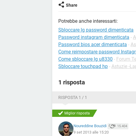
Share
Potrebbe anche interessarti:
Sbloccare lg password dimenticata
Password instagram dimenticata
-
A
Password bios acer dimenticata
-
As
Come reimpostare password Instag
Come sbloccare lg u8330
-
Forum Te
Sbloccare touchpad hp
-
Astuzie -La
1 risposta
RISPOSTA 1 / 1
Miglior risposta
Noureddine Bouzidi
15.404
9 set 2013 alle 15:20