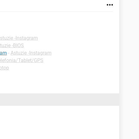
stuzie -Instagram
tuzie -BIOS
ram
-
Astuzie -Instagram
lefonia/Tablet/GPS
ptop