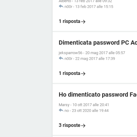
Alberto
-
13 feb 2017 alle 09:32
n00r
-
13 feb 2017 alle 15:15
1 risposta
Dimenticata password PC Ace
jeksparrow56
-
20 mag 2017 alle 05:57
n00r
-
22 mag 2017 alle 17:39
1 risposta
Ho dimenticato password Fa
Marsy
-
10 ott 2017 alle 20:41
no
-
23 ott 2020 alle 19:44
3 risposte