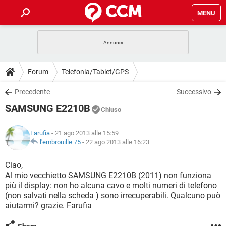
MENU
HOME
COVID-19
GAMING
GUIDE
Forum
Telefonia/Tablet/GPS
INTRATTENIMENTO
ANDROID
COVID-19
GAMING
DOWNLOAD
Precedente
Successivo
iOS
WINDOWS 10
INTRATTENIMENTO
ANDROID
SAMSUNG E2210B
INSTAGRAM
COVID-19
WHATSAPP
GAMING
Chiuso
FORUM
iOS
WINDOWS 10
TIKTOK
INTRATTENIMENTO
FACEBOOK
ANDROID
Farufia
- 21 ago 2013 alle 15:59
INSTAGRAM
COVID-19
WHATSAPP
GAMING
GLOSSARIO
l'embrouille 75
-
22 ago 2013 alle 16:23
HARDWARE
iOS
WINDOWS 10
TIKTOK
INTRATTENIMENTO
FACEBOOK
ANDROID
INSTAGRAM
COVID-19
WHATSAPP
GAMING
Ciao,
HARDWARE
iOS
WINDOWS 10
Al mio vecchietto SAMSUNG E2210B (2011) non funziona
TIKTOK
INTRATTENIMENTO
FACEBOOK
ANDROID
più il display: non ho alcuna cavo e molti numeri di telefono
INSTAGRAM
WHATSAPP
(non salvati nella scheda ) sono irrecuperabili. Qualcuno può
HARDWARE
iOS
WINDOWS 10
TIKTOK
FACEBOOK
aiutarmi? grazie. Farufia
INSTAGRAM
WHATSAPP
HARDWARE