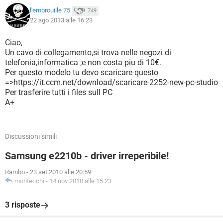
l'embrouille 75
749
22 ago 2013 alle 16:23
Ciao,
Un cavo di collegamento,si trova nelle negozi di
telefonia,informatica ;e non costa piu di 10€.
Per questo modelo tu devo scaricare questo
=>https://it.ccm.net/download/scaricare-2252-new-pc-studio
Per trasferire tutti i files sull PC
A+
Discussioni simili
Samsung e2210b - driver irreperibile!
Rambo
-
23 set 2010 alle 20:59
montecchi
-
14 nov 2010 alle 15:23
3 risposte