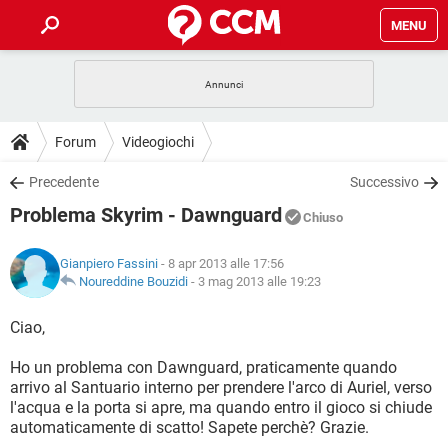
MENU
HOME
COVID-19
GAMING
GUIDE
Forum
Videogiochi
INTRATTENIMENTO
ANDROID
COVID-19
GAMING
DOWNLOAD
Precedente
Successivo
iOS
WINDOWS 10
INTRATTENIMENTO
ANDROID
Problema Skyrim - Dawnguard
INSTAGRAM
COVID-19
WHATSAPP
GAMING
Chiuso
FORUM
iOS
WINDOWS 10
TIKTOK
INTRATTENIMENTO
FACEBOOK
ANDROID
Gianpiero Fassini
- 8 apr 2013 alle 17:56
INSTAGRAM
COVID-19
WHATSAPP
GAMING
GLOSSARIO
Noureddine Bouzidi
-
3 mag 2013 alle 19:23
HARDWARE
iOS
WINDOWS 10
TIKTOK
INTRATTENIMENTO
FACEBOOK
ANDROID
INSTAGRAM
COVID-19
WHATSAPP
GAMING
Ciao,
HARDWARE
iOS
WINDOWS 10
TIKTOK
INTRATTENIMENTO
FACEBOOK
ANDROID
Ho un problema con Dawnguard, praticamente quando
INSTAGRAM
WHATSAPP
arrivo al Santuario interno per prendere l'arco di Auriel, verso
HARDWARE
iOS
WINDOWS 10
TIKTOK
FACEBOOK
l'acqua e la porta si apre, ma quando entro il gioco si chiude
INSTAGRAM
WHATSAPP
automaticamente di scatto! Sapete perchè? Grazie.
HARDWARE