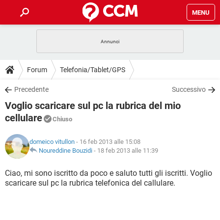
MENU
HOME
COVID-19
GAMING
GUIDE
Forum
Telefonia/Tablet/GPS
INTRATTENIMENTO
ANDROID
COVID-19
GAMING
DOWNLOAD
Precedente
Successivo
iOS
WINDOWS 10
INTRATTENIMENTO
ANDROID
Voglio scaricare sul pc la rubrica del mio
INSTAGRAM
COVID-19
WHATSAPP
GAMING
FORUM
iOS
WINDOWS 10
cellulare
Chiuso
TIKTOK
INTRATTENIMENTO
FACEBOOK
ANDROID
INSTAGRAM
COVID-19
WHATSAPP
GAMING
GLOSSARIO
HARDWARE
iOS
WINDOWS 10
domeico vitullon
- 16 feb 2013 alle 15:08
TIKTOK
INTRATTENIMENTO
FACEBOOK
ANDROID
Noureddine Bouzidi
-
18 feb 2013 alle 11:39
INSTAGRAM
COVID-19
WHATSAPP
GAMING
HARDWARE
iOS
WINDOWS 10
Ciao, mi sono iscritto da poco e saluto tutti gli iscritti. Voglio
TIKTOK
INTRATTENIMENTO
FACEBOOK
ANDROID
INSTAGRAM
WHATSAPP
scaricare sul pc la rubrica telefonica del callulare.
HARDWARE
iOS
WINDOWS 10
TIKTOK
FACEBOOK
INSTAGRAM
WHATSAPP
HARDWARE