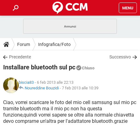
MENU
HOME
COVID-19
GAMING
GUIDE
Forum
Infografica/Foto
INTRATTENIMENTO
ANDROID
COVID-19
GAMING
DOWNLOAD
Precedente
Successivo
iOS
WINDOWS 10
INTRATTENIMENTO
ANDROID
Installare bluetooth sul pc
INSTAGRAM
COVID-19
WHATSAPP
GAMING
Chiuso
FORUM
iOS
WINDOWS 10
TIKTOK
INTRATTENIMENTO
FACEBOOK
ANDROID
biscia83
- 6 feb 2013 alle 22:13
INSTAGRAM
COVID-19
WHATSAPP
GAMING
GLOSSARIO
Noureddine Bouzidi
-
7 feb 2013 alle 10:39
HARDWARE
iOS
WINDOWS 10
TIKTOK
INTRATTENIMENTO
FACEBOOK
ANDROID
INSTAGRAM
COVID-19
WHATSAPP
GAMING
Ciao, vorrei scaricare le foto del mio cell samsung sul mio pc
HARDWARE
iOS
WINDOWS 10
tramite bluetooth ma il mio pc non ha questa
TIKTOK
INTRATTENIMENTO
FACEBOOK
ANDROID
funzione,quindi vorrei sapere se oltre alla normale chiavetta
INSTAGRAM
WHATSAPP
devo comprarne un'altra per l'adattatore bluetooth.grazie
HARDWARE
iOS
WINDOWS 10
TIKTOK
FACEBOOK
INSTAGRAM
WHATSAPP
HARDWARE