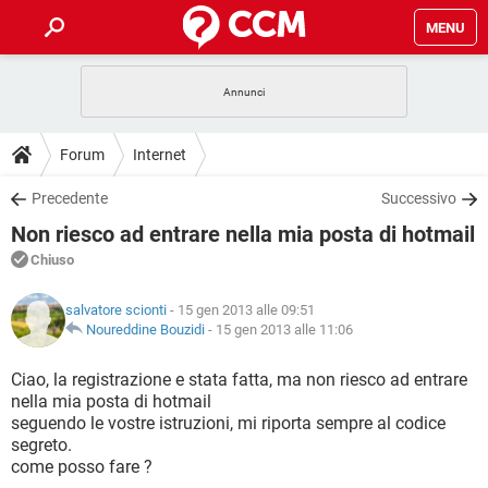
MENU
HOME
COVID-19
GAMING
GUIDE
Forum
Internet
INTRATTENIMENTO
ANDROID
COVID-19
GAMING
DOWNLOAD
Precedente
Successivo
iOS
WINDOWS 10
INTRATTENIMENTO
ANDROID
Non riesco ad entrare nella mia posta di hotmail
INSTAGRAM
COVID-19
WHATSAPP
GAMING
FORUM
iOS
WINDOWS 10
Chiuso
TIKTOK
INTRATTENIMENTO
FACEBOOK
ANDROID
INSTAGRAM
COVID-19
WHATSAPP
GAMING
GLOSSARIO
HARDWARE
iOS
salvatore scionti
- 15 gen 2013 alle 09:51
WINDOWS 10
TIKTOK
INTRATTENIMENTO
FACEBOOK
ANDROID
Noureddine Bouzidi
-
15 gen 2013 alle 11:06
INSTAGRAM
COVID-19
WHATSAPP
GAMING
HARDWARE
iOS
WINDOWS 10
Ciao, la registrazione e stata fatta, ma non riesco ad entrare
TIKTOK
INTRATTENIMENTO
FACEBOOK
ANDROID
nella mia posta di hotmail
INSTAGRAM
WHATSAPP
seguendo le vostre istruzioni, mi riporta sempre al codice
HARDWARE
iOS
WINDOWS 10
TIKTOK
FACEBOOK
segreto.
INSTAGRAM
WHATSAPP
come posso fare ?
HARDWARE