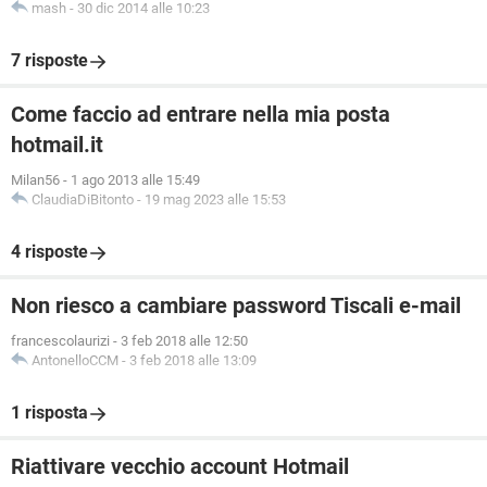
mash
-
30 dic 2014 alle 10:23
7 risposte
Come faccio ad entrare nella mia posta
hotmail.it
Milan56
-
1 ago 2013 alle 15:49
ClaudiaDiBitonto
-
19 mag 2023 alle 15:53
4 risposte
Non riesco a cambiare password Tiscali e-mail
francescolaurizi
-
3 feb 2018 alle 12:50
AntonelloCCM
-
3 feb 2018 alle 13:09
1 risposta
Riattivare vecchio account Hotmail