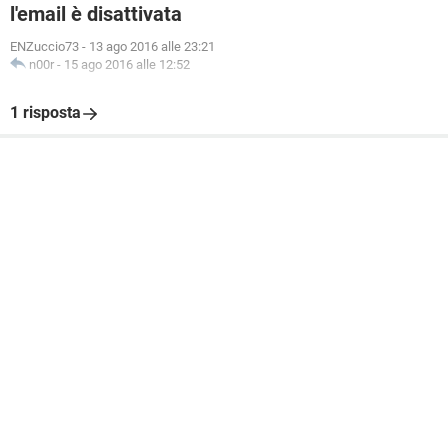
l'email è disattivata
ENZuccio73
-
13 ago 2016 alle 23:21
n00r
-
15 ago 2016 alle 12:52
1 risposta