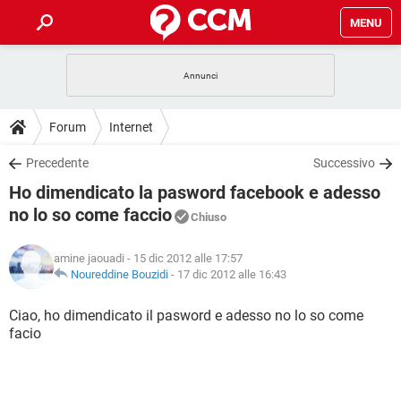
MENU
HOME
COVID-19
GAMING
GUIDE
Forum
Internet
INTRATTENIMENTO
ANDROID
COVID-19
GAMING
DOWNLOAD
Precedente
Successivo
iOS
WINDOWS 10
INTRATTENIMENTO
ANDROID
Ho dimendicato la pasword facebook e adesso
INSTAGRAM
COVID-19
WHATSAPP
GAMING
FORUM
iOS
WINDOWS 10
no lo so come faccio
Chiuso
TIKTOK
INTRATTENIMENTO
FACEBOOK
ANDROID
INSTAGRAM
COVID-19
WHATSAPP
GAMING
GLOSSARIO
HARDWARE
iOS
WINDOWS 10
amine jaouadi
- 15 dic 2012 alle 17:57
TIKTOK
INTRATTENIMENTO
FACEBOOK
ANDROID
Noureddine Bouzidi
-
17 dic 2012 alle 16:43
INSTAGRAM
COVID-19
WHATSAPP
GAMING
HARDWARE
iOS
WINDOWS 10
Ciao, ho dimendicato il pasword e adesso no lo so come
TIKTOK
INTRATTENIMENTO
FACEBOOK
ANDROID
INSTAGRAM
WHATSAPP
facio
HARDWARE
iOS
WINDOWS 10
TIKTOK
FACEBOOK
INSTAGRAM
WHATSAPP
HARDWARE