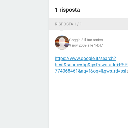
1 risposta
RISPOSTA 1 / 1
Goggle è il tuo amico
9 nov 2009 alle 14:47
https://www.google.it/search?
hl=it&source=hp&q=Dowgrade+PSP
774068461&aq=f&oq=&gws_rd=ssl