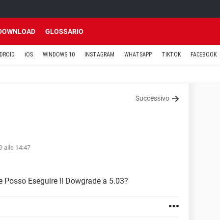
DOWNLOAD
GLOSSARIO
DROID
iOS
WINDOWS 10
INSTAGRAM
WHATSAPP
TIKTOK
FACEBOOK
Successivo
9 alle 14:47
 Posso Eseguire il Dowgrade a 5.03?