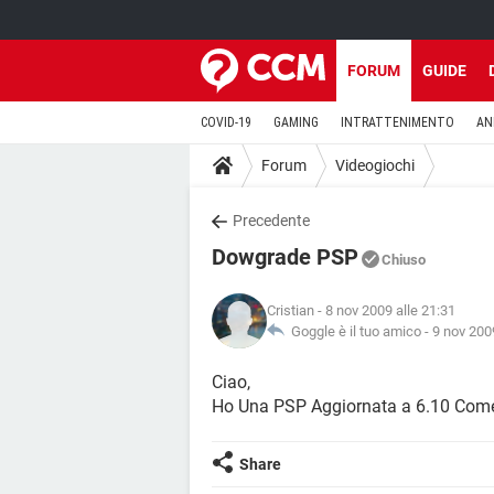
FORUM
GUIDE
COVID-19
GAMING
INTRATTENIMENTO
AN
Forum
Videogiochi
Precedente
Dowgrade PSP
Chiuso
Cristian
- 8 nov 2009 alle 21:31
Goggle è il tuo amico -
9 nov 200
Ciao,
Ho Una PSP Aggiornata a 6.10 Come
Share