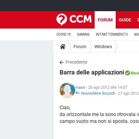
FORUM
GUIDE
COVID-19
GAMING
INTRATTENIMENTO
AN
Forum
Windows
Precedente
Barra delle applicazioni
Riso
mase
- 26 ago 2012 alle 14:07
Noureddine Bouzidi
-
27 ago 2012
Ciao,
da orizzontale me la sono ritrovata v
campo vuoto ma non si sposta. cosa d