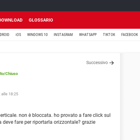
DOWNLOAD
GLOSSARIO
DROID
iOS
WINDOWS 10
INSTAGRAM
WHATSAPP
TIKTOK
FACEBOOK
Successivo
lto
/Chiuso
 alle 18:25
erticale. non è bloccata. ho provato a fare click sul
eve fare per riportarla orizzontale? grazie