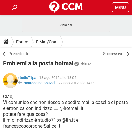
MENU
HOME
COVID-19
GAMING
GUIDE
Forum
E-Mail/Chat
INTRATTENIMENTO
ANDROID
COVID-19
GAMING
DOWNLOAD
Precedente
Successivo
iOS
WINDOWS 10
INTRATTENIMENTO
ANDROID
Problemi alla posta hotmal
INSTAGRAM
COVID-19
WHATSAPP
GAMING
Chiuso
FORUM
iOS
WINDOWS 10
TIKTOK
INTRATTENIMENTO
FACEBOOK
ANDROID
studio71pa
- 18 ago 2012 alle 13:05
INSTAGRAM
COVID-19
WHATSAPP
GAMING
GLOSSARIO
Noureddine Bouzidi
-
22 ago 2012 alle 14:09
HARDWARE
iOS
WINDOWS 10
TIKTOK
INTRATTENIMENTO
FACEBOOK
ANDROID
INSTAGRAM
COVID-19
WHATSAPP
GAMING
Ciao,
HARDWARE
iOS
WINDOWS 10
Vi comunico che non riesco a spedire mail a caselle di posta
TIKTOK
INTRATTENIMENTO
FACEBOOK
ANDROID
elettronica con indirizzo .... @hotmail.it
INSTAGRAM
WHATSAPP
potete fare qualcosa?
HARDWARE
iOS
WINDOWS 10
TIKTOK
FACEBOOK
il mio indirizzo è studio71pa@tin.it e
INSTAGRAM
WHATSAPP
francescoscorsone@alice.it
HARDWARE