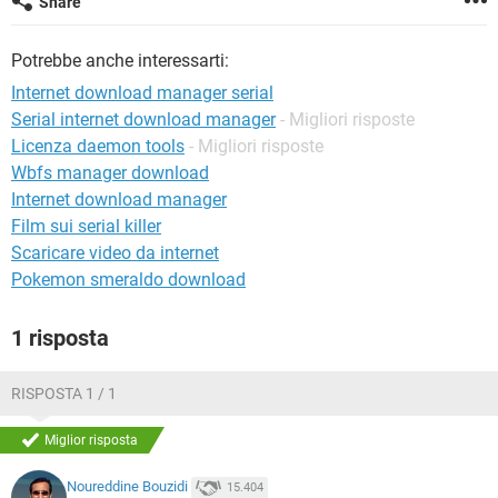
Share
TIKTOK
FACEBOOK
HARDWARE
Potrebbe anche interessarti:
Internet download manager serial
Serial internet download manager
- Migliori risposte
Licenza daemon tools
- Migliori risposte
Wbfs manager download
Internet download manager
Film sui serial killer
Scaricare video da internet
Pokemon smeraldo download
1 risposta
RISPOSTA 1 / 1
Miglior risposta
Noureddine Bouzidi
15.404