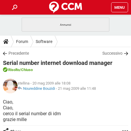
MENU
HOME
COVID-19
GAMING
GUIDE
Forum
Software
INTRATTENIMENTO
ANDROID
COVID-19
GAMING
DOWNLOAD
Precedente
Successivo
iOS
WINDOWS 10
INTRATTENIMENTO
ANDROID
Serial number internet download manager
INSTAGRAM
COVID-19
WHATSAPP
GAMING
FORUM
iOS
WINDOWS 10
Risolto
/Chiuso
TIKTOK
INTRATTENIMENTO
FACEBOOK
ANDROID
INSTAGRAM
COVID-19
WHATSAPP
GAMING
GLOSSARIO
HARDWARE
iOS
stellina
- 20 mag 2009 alle 18:08
WINDOWS 10
TIKTOK
INTRATTENIMENTO
FACEBOOK
ANDROID
Noureddine Bouzidi
-
21 mag 2009 alle 11:48
INSTAGRAM
COVID-19
WHATSAPP
GAMING
HARDWARE
iOS
WINDOWS 10
Ciao,
TIKTOK
INTRATTENIMENTO
FACEBOOK
ANDROID
Ciao,
INSTAGRAM
WHATSAPP
cerco il serial number di idm
HARDWARE
iOS
WINDOWS 10
TIKTOK
FACEBOOK
grazie mille
INSTAGRAM
WHATSAPP
HARDWARE