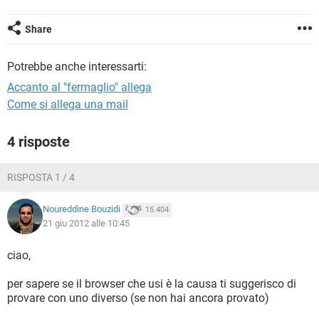
TIKTOK
FACEBOOK
HARDWARE
Share
Potrebbe anche interessarti:
Accanto al "fermaglio" allega
Come si allega una mail
4 risposte
RISPOSTA 1 / 4
Noureddine Bouzidi
15.404
21 giu 2012 alle 10:45
ciao,
per sapere se il browser che usi è la causa ti suggerisco di
provare con uno diverso (se non hai ancora provato)