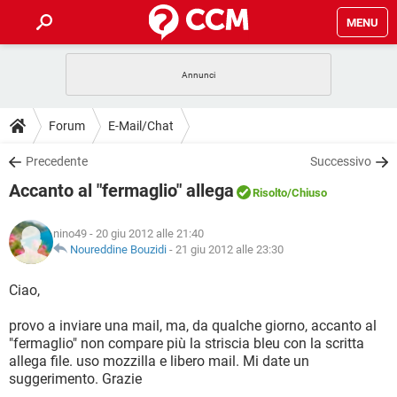
MENU
HOME
COVID-19
GAMING
GUIDE
Forum
E-Mail/Chat
INTRATTENIMENTO
ANDROID
COVID-19
GAMING
DOWNLOAD
Precedente
Successivo
iOS
WINDOWS 10
INTRATTENIMENTO
ANDROID
Accanto al "fermaglio" allega
INSTAGRAM
COVID-19
WHATSAPP
GAMING
Risolto
/Chiuso
FORUM
iOS
WINDOWS 10
TIKTOK
INTRATTENIMENTO
FACEBOOK
ANDROID
nino49
- 20 giu 2012 alle 21:40
INSTAGRAM
COVID-19
WHATSAPP
GAMING
GLOSSARIO
Noureddine Bouzidi
-
21 giu 2012 alle 23:30
HARDWARE
iOS
WINDOWS 10
TIKTOK
INTRATTENIMENTO
FACEBOOK
ANDROID
INSTAGRAM
COVID-19
WHATSAPP
GAMING
Ciao,
HARDWARE
iOS
WINDOWS 10
TIKTOK
INTRATTENIMENTO
FACEBOOK
ANDROID
provo a inviare una mail, ma, da qualche giorno, accanto al
INSTAGRAM
WHATSAPP
"fermaglio" non compare più la striscia bleu con la scritta
HARDWARE
iOS
WINDOWS 10
TIKTOK
FACEBOOK
allega file. uso mozzilla e libero mail. Mi date un
INSTAGRAM
WHATSAPP
suggerimento. Grazie
HARDWARE