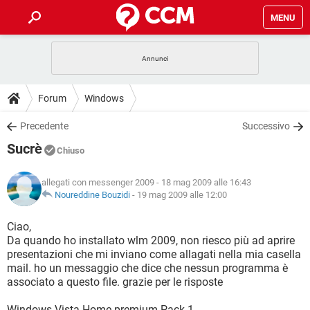
MENU
HOME
COVID-19
GAMING
GUIDE
Forum
Windows
INTRATTENIMENTO
ANDROID
COVID-19
GAMING
DOWNLOAD
Precedente
Successivo
iOS
WINDOWS 10
INTRATTENIMENTO
ANDROID
Sucrè
INSTAGRAM
COVID-19
WHATSAPP
GAMING
Chiuso
FORUM
iOS
WINDOWS 10
TIKTOK
INTRATTENIMENTO
FACEBOOK
ANDROID
allegati con messenger 2009
- 18 mag 2009 alle 16:43
INSTAGRAM
COVID-19
WHATSAPP
GAMING
GLOSSARIO
Noureddine Bouzidi
-
19 mag 2009 alle 12:00
HARDWARE
iOS
WINDOWS 10
TIKTOK
INTRATTENIMENTO
FACEBOOK
ANDROID
INSTAGRAM
COVID-19
WHATSAPP
GAMING
Ciao,
HARDWARE
iOS
WINDOWS 10
Da quando ho installato wlm 2009, non riesco più ad aprire
TIKTOK
INTRATTENIMENTO
FACEBOOK
ANDROID
presentazioni che mi inviano come allagati nella mia casella
INSTAGRAM
WHATSAPP
mail. ho un messaggio che dice che nessun programma è
HARDWARE
iOS
WINDOWS 10
TIKTOK
FACEBOOK
associato a questo file. grazie per le risposte
INSTAGRAM
WHATSAPP
HARDWARE
Windows Vista Home premium Pack 1