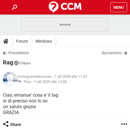
MENU
HOME
COVID-19
GAMING
GUIDE
Forum
Windows
INTRATTENIMENTO
ANDROID
COVID-19
GAMING
DOWNLOAD
Precedente
Successivo
iOS
WINDOWS 10
INTRATTENIMENTO
ANDROID
Rag
INSTAGRAM
COVID-19
WHATSAPP
GAMING
Chiuso
FORUM
iOS
WINDOWS 10
TIKTOK
INTRATTENIMENTO
FACEBOOK
ANDROID
iocheguardolenuvole
- 7 ott 2009 alle 11:52
INSTAGRAM
COVID-19
WHATSAPP
GAMING
GLOSSARIO
Pino -
7 ott 2009 alle 13:08
HARDWARE
iOS
WINDOWS 10
TIKTOK
INTRATTENIMENTO
FACEBOOK
ANDROID
INSTAGRAM
COVID-19
WHATSAPP
GAMING
Ciao, emanue' cosa e' il tag
HARDWARE
iOS
WINDOWS 10
io di preciso non lo so
TIKTOK
INTRATTENIMENTO
FACEBOOK
ANDROID
un saluto grazie
INSTAGRAM
WHATSAPP
GRAZIA
HARDWARE
iOS
WINDOWS 10
TIKTOK
FACEBOOK
INSTAGRAM
WHATSAPP
Share
HARDWARE