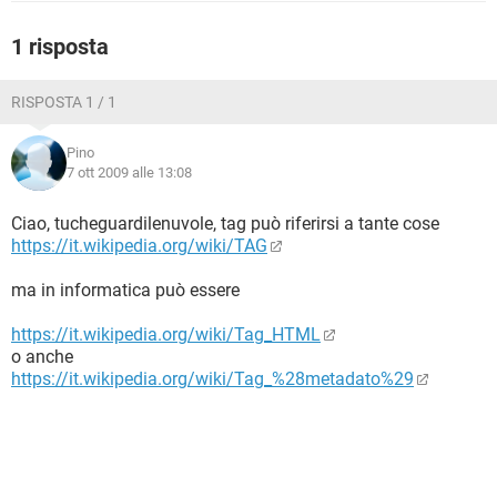
TIKTOK
FACEBOOK
1 risposta
HARDWARE
RISPOSTA 1 / 1
Pino
7 ott 2009 alle 13:08
Ciao, tucheguardilenuvole, tag può riferirsi a tante cose
https://it.wikipedia.org/wiki/TAG
ma in informatica può essere
https://it.wikipedia.org/wiki/Tag_HTML
o anche
https://it.wikipedia.org/wiki/Tag_%28metadato%29